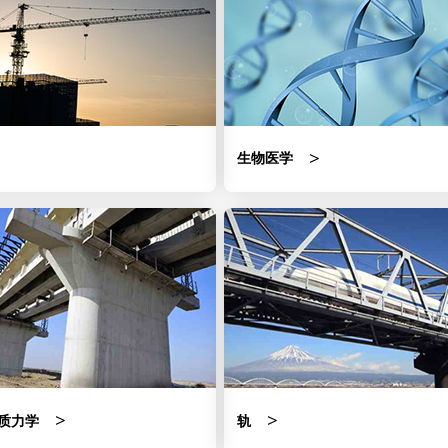
生物医学
质力学
轨