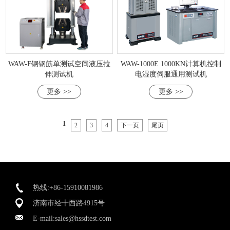
WAW-F钢钢筋单测试空间液压拉
WAW-1000E 1000KN计算机控制
伸测试机
电湿度伺服通用测试机
更多 >>
更多 >>
1
2
3
4
下一页
尾页
热线:+86-15910081986
济南市经十西路4915号
E-mail:
sales@hssdtest.com