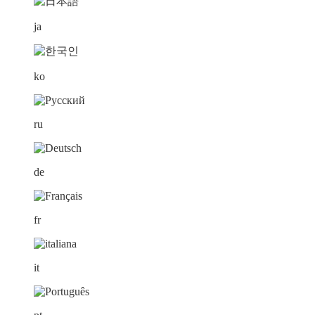
ja
ko
ru
de
fr
it