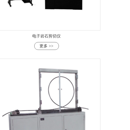
电子岩石剪切仪
更多 >>